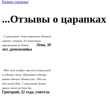
Размер царапки
...Отзывы о царапках
- С царапками дети перестали бояться
играть с кошкой. А я перестала
Лена, 39
переживать за детей.
лет, домохозяйка
- Мой кот изодрал мне угол в прихожей
и седушку стула. Перетянул седушку,
заново обклеил обоями угол. Убил на
это целый день. С царапками думаю
ничего этого не было бы
.
Григорий, 32 года, учитель