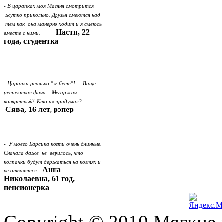
- В царапках моя Масяня смотрится
жутко прикольно. Друзья смеются над
тем как она манерно ходит и я смеюсь
Настя, 22
вместе с ними.
года, студентка
- Царапки реально "зе бест"! Ваще
респектная фича... Мегаржач
конкретный!
Кто их придумал?
Сява, 16 лет, рэпер
- У моего Барсика когти очень длинные.
Сначала даже не верилось, что
колпачки будут держаться на когтях и
Анна
не отвалятся.
Николаевна, 61 год,
пенсионерка
Copyright © 2010 Мягкие 