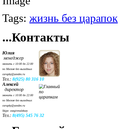
Tags:
жизнь без царапок
...Контакты
Юлия
менеджер
звонить с 10:00 до 22:00
по Москве без выходных
carapky@yandex.ru
Тел.:
8(925) 80 316 10
Алексей
директор
звонить с 10:00 до 22:00
по Москве без выходных
carapky@yandex.ru
Skipe: snegirevaleksey
Тел.:
8(495) 545 76 32