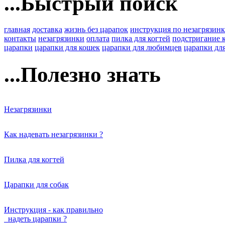
...Быстрый поиск
главная
доставка
жизнь без царапок
инструкция по незагрязин
контакты
незагрязинки
оплата
пилка для когтей
подстригание 
царапки
царапки для кошек
царапки для любимцев
царапки для
...Полезно знать
Незагрязинки
Как надевать незагрязинки ?
Пилка для когтей
Царапки для собак
Инструкция - как правильно
надеть царапки ?