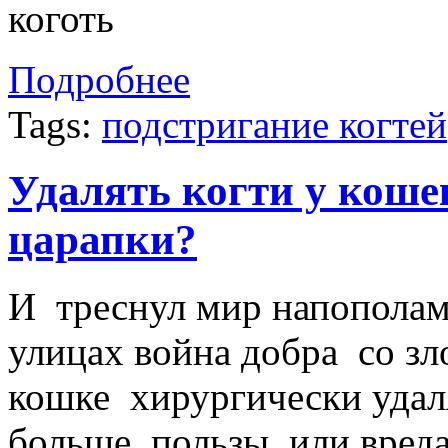
Подробнее
Tags:
подстригание когтей
Удалять когти у коше
царапки?
И треснул мир напополам
улицах война добра со зло
кошке хирургически удаля
больше пользы или вред