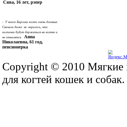
Сява, 16 лет, рэпер
- У моего Барсика когти очень длинные.
Сначала даже не верилось, что
колпачки будут держаться на когтях и
Анна
не отвалятся.
Николаевна, 61 год,
пенсионерка
Copyright © 2010 Мягкие 
для когтей кошек и собак. 