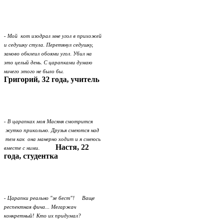
- Мой кот изодрал мне угол в прихожей
и седушку стула. Перетянул седушку,
заново обклеил обоями угол. Убил на
это целый день. С царапками думаю
ничего этого не было бы
.
Григорий, 32 года, учитель
- В царапках моя Масяня смотрится
жутко прикольно. Друзья смеются над
тем как она манерно ходит и я смеюсь
Настя, 22
вместе с ними.
года, студентка
- Царапки реально "зе бест"! Ваще
респектная фича... Мегаржач
конкретный!
Кто их придумал?