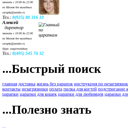
звонить с 10:00 до 22:00
по Москве без выходных
carapky@yandex.ru
Тел.:
8(925) 80 316 10
Алексей
директор
звонить с 10:00 до 22:00
по Москве без выходных
carapky@yandex.ru
Skipe: snegirevaleksey
Тел.:
8(495) 545 76 32
...Быстрый поиск
главная
доставка
жизнь без царапок
инструкция по незагрязин
контакты
незагрязинки
оплата
пилка для когтей
подстригание 
царапки
царапки для кошек
царапки для любимцев
царапки для
...Полезно знать