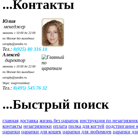
...Контакты
Юлия
менеджер
звонить с 10:00 до 22:00
по Москве без выходных
carapky@yandex.ru
Тел.:
8(925) 80 316 10
Алексей
директор
звонить с 10:00 до 22:00
по Москве без выходных
carapky@yandex.ru
Skipe: snegirevaleksey
Тел.:
8(495) 545 76 32
...Быстрый поиск
главная
доставка
жизнь без царапок
инструкция по незагрязин
контакты
незагрязинки
оплата
пилка для когтей
подстригание 
царапки
царапки для кошек
царапки для любимцев
царапки для