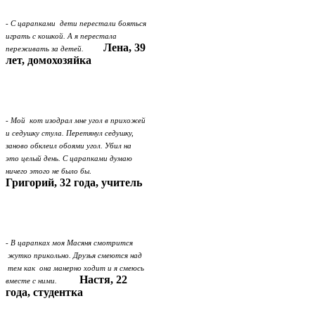
- С царапками дети перестали бояться
играть с кошкой. А я перестала
Лена, 39
переживать за детей.
лет, домохозяйка
- Мой кот изодрал мне угол в прихожей
и седушку стула. Перетянул седушку,
заново обклеил обоями угол. Убил на
это целый день. С царапками думаю
ничего этого не было бы
.
Григорий, 32 года, учитель
- В царапках моя Масяня смотрится
жутко прикольно. Друзья смеются над
тем как она манерно ходит и я смеюсь
Настя, 22
вместе с ними.
года, студентка