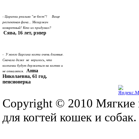
- Царапки реально "зе бест"! Ваще
респектная фича... Мегаржач
конкретный!
Кто их придумал?
Сява, 16 лет, рэпер
- У моего Барсика когти очень длинные.
Сначала даже не верилось, что
колпачки будут держаться на когтях и
Анна
не отвалятся.
Николаевна, 61 год,
пенсионерка
Copyright © 2010 Мягкие 
для когтей кошек и собак. 